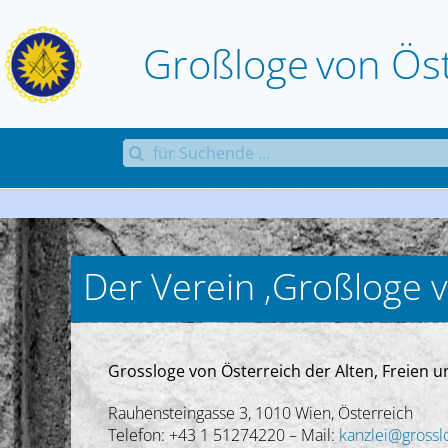
Zum
Inhalt
Großloge
von
Ös
springen
Suche
nach:
Der Verein ‚Großloge v
Grossloge von Österreich der Alten, Freie
Rauhensteingasse 3, 1010 Wien, Österreich
Telefon: +43 1 51274220 – Mail:
kanzlei@grossl