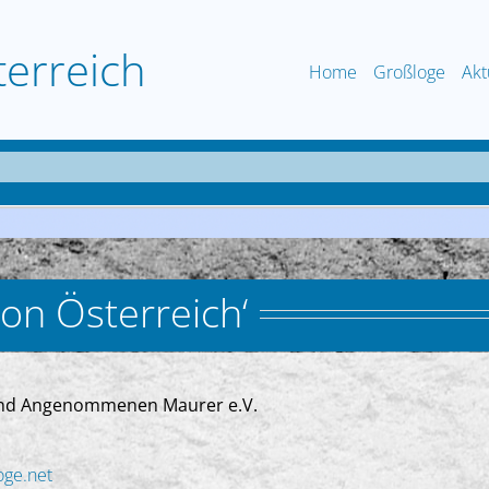
terreich
Home
Großloge
Akt
on Österreich‘
n und Angenommenen Maurer e.V.
oge.net