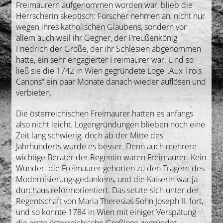
Freimaurern aufgenommen worden war, blieb die
Herrscherin skeptisch: Forscher nehmen an, nicht nur
wegen ihres katholischen Glaubens, sondern vor
allem auch weil ihr Gegner, der Preußenkönig
Friedrich der Große, der ihr Schlesien abgenommen
hatte, ein sehr engagierter Freimaurer war. Und so
ließ sie die 1742 in Wien gegründete Loge „Aux Trois
Canons“ ein paar Monate danach wieder auflösen und
verbieten.
Die österreichischen Freimaurer hatten es anfangs
also nicht leicht. Logengründungen blieben noch eine
Zeit lang schwierig, doch ab der Mitte des
Jahrhunderts wurde es besser. Denn auch mehrere
wichtige Berater der Regentin waren Freimaurer. Kein
Wunder: die Freimaurer gehörten zu den Trägern des
Modernisierungsgedankens, und die Kaiserin war ja
durchaus reformorientiert. Das setzte sich unter der
Regentschaft von Maria Theresias Sohn Joseph II. fort,
und so konnte 1784 in Wien mit einiger Verspätung