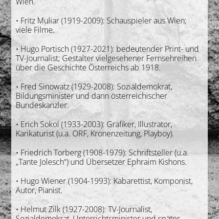
Wien.
• Fritz Muliar (1919-2009): Schauspieler aus Wien;
viele Filme.
• Hugo Portisch (1927-2021): bedeutender Print- und
TV-Journalist; Gestalter vielgesehener Fernsehreihen
über die Geschichte Österreichs ab 1918.
• Fred Sinowatz (1929-2008): Sozialdemokrat,
Bildungsminister und dann österreichischer
Bundeskanzler.
• Erich Sokol (1933-2003): Grafiker, Illustrator,
Karikaturist (u.a. ORF, Kronenzeitung, Playboy).
• Friedrich Torberg (1908-1979): Schriftsteller (u.a.
„Tante Jolesch“) und Übersetzer Ephraim Kishons.
• Hugo Wiener (1904-1993): Kabarettist, Komponist,
Autor, Pianist.
• Helmut Zilk (1927-2008): TV-Journalist,
Sozialdemokrat, Unterrichtsminister und später