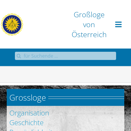
Zum
Inhalt
Großloge
springen
von
Österreich
Suche
Home
nach:
Großloge
Aktuell
Grossloge
Sammlungen
Organisation
Geschichte
Antworten