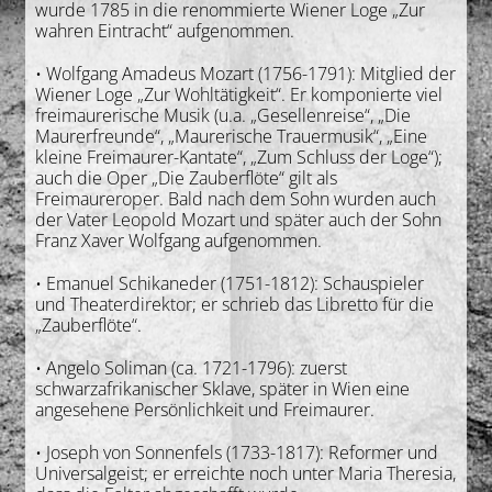
wurde 1785 in die renommierte Wiener Loge „Zur
wahren Eintracht“ aufgenommen.
• Wolfgang Amadeus Mozart (1756-1791): Mitglied der
Wiener Loge „Zur Wohltätigkeit“. Er komponierte viel
freimaurerische Musik (u.a. „Gesellenreise“, „Die
Maurerfreunde“, „Maurerische Trauermusik“, „Eine
kleine Freimaurer-Kantate“, „Zum Schluss der Loge“);
auch die Oper „Die Zauberflöte“ gilt als
Freimaureroper. Bald nach dem Sohn wurden auch
der Vater Leopold Mozart und später auch der Sohn
Franz Xaver Wolfgang aufgenommen.
• Emanuel Schikaneder (1751-1812): Schauspieler
und Theaterdirektor; er schrieb das Libretto für die
„Zauberflöte“.
• Angelo Soliman (ca. 1721-1796): zuerst
schwarzafrikanischer Sklave, später in Wien eine
angesehene Persönlichkeit und Freimaurer.
• Joseph von Sonnenfels (1733-1817): Reformer und
Universalgeist; er erreichte noch unter Maria Theresia,