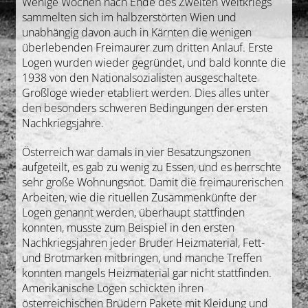
Wenige Wochen nach Ende des Zweiten Weltkriegs
sammelten sich im halbzerstörten Wien und
unabhängig davon auch in Kärnten die wenigen
überlebenden Freimaurer zum dritten Anlauf. Erste
Logen wurden wieder gegründet, und bald konnte die
1938 von den Nationalsozialisten ausgeschaltete
Großloge wieder etabliert werden. Dies alles unter
den besonders schweren Bedingungen der ersten
Nachkriegsjahre.
Österreich war damals in vier Besatzungszonen
aufgeteilt, es gab zu wenig zu Essen, und es herrschte
sehr große Wohnungsnot. Damit die freimaurerischen
Arbeiten, wie die rituellen Zusammenkünfte der
Logen genannt werden, überhaupt stattfinden
konnten, musste zum Beispiel in den ersten
Nachkriegsjahren jeder Bruder Heizmaterial, Fett-
und Brotmarken mitbringen, und manche Treffen
konnten mangels Heizmaterial gar nicht stattfinden.
Amerikanische Logen schickten ihren
österreichischen Brüdern Pakete mit Kleidung und