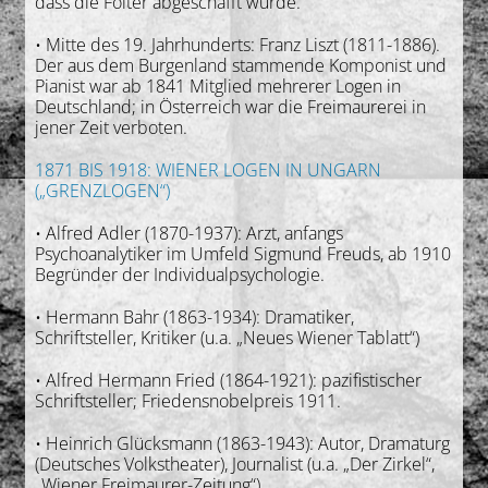
dass die Folter abgeschafft wurde.
• Mitte des 19. Jahrhunderts: Franz Liszt (1811-1886).
Der aus dem Burgenland stammende Komponist und
Pianist war ab 1841 Mitglied mehrerer Logen in
Deutschland; in Österreich war die Freimaurerei in
jener Zeit verboten.
1871 BIS 1918: WIENER LOGEN IN UNGARN
(„GRENZLOGEN“)
• Alfred Adler (1870-1937): Arzt, anfangs
Psychoanalytiker im Umfeld Sigmund Freuds, ab 1910
Begründer der Individualpsychologie.
• Hermann Bahr (1863-1934): Dramatiker,
Schriftsteller, Kritiker (u.a. „Neues Wiener Tablatt“)
• Alfred Hermann Fried (1864-1921): pazifistischer
Schriftsteller; Friedensnobelpreis 1911.
• Heinrich Glücksmann (1863-1943): Autor, Dramaturg
(Deutsches Volkstheater), Journalist (u.a. „Der Zirkel“,
„Wiener Freimaurer-Zeitung“).