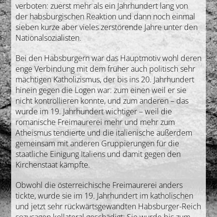
verboten: zuerst mehr als ein Jahrhundert lang von
der habsburgischen Reaktion und dann noch einmal
sieben kurze aber vieles zerstörende Jahre unter den
Nationalsozialisten.
Bei den Habsburgern war das Hauptmotiv wohl deren
enge Verbindung mit dem früher auch politisch sehr
mächtigen Katholizismus, der bis ins 20. Jahrhundert
hinein gegen die Logen war: zum einen weil er sie
nicht kontrollieren konnte, und zum anderen – das
wurde im 19. Jahrhundert wichtiger – weil die
romanische Freimaurerei mehr und mehr zum
Atheismus tendierte und die italienische außerdem
gemeinsam mit anderen Gruppierungen für die
staatliche Einigung Italiens und damit gegen den
Kirchenstaat kämpfte.
Obwohl die österreichische Freimaurerei anders
tickte, wurde sie im 19. Jahrhundert im katholischen
und jetzt sehr rückwärtsgewandten Habsburger-Reich
sozusagen kollateral geschädigt: Sie wurde bis zum