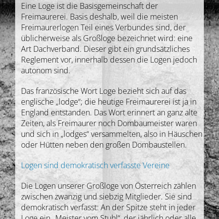
Eine Loge ist die Basisgemeinschaft der
Freimaurerei. Basis deshalb, weil die meisten
Freimaurerlogen Teil eines Verbundes sind, der
üblicherweise als Großloge bezeichnet wird: eine
Art Dachverband. Dieser gibt ein grundsätzliches
Reglement vor, innerhalb dessen die Logen jedoch
autonom sind.
Das französische Wort Loge bezieht sich auf das
englische „lodge“; die heutige Freimaurerei ist ja in
England entstanden. Das Wort erinnert an ganz alte
Zeiten, als Freimaurer noch Dombaumeister waren
und sich in „lodges“ versammelten, also in Häuschen
oder Hütten neben den großen Dombaustellen.
Logen sind demokratisch verfasste Vereine
Die Logen unserer Großloge von Österreich zählen
zwischen zwanzig und siebzig Mitglieder. Sie sind
demokratisch verfasst: An der Spitze steht in jeder
Loge ein „Meister vom Stuhl“, der jährlich oder alle