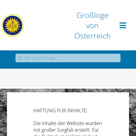
Zum
Inhalt
Großloge
springen
von
Österreich
Suche
Home
nach:
Großloge
Aktuell
Sammlungen
HAFTUNG FÜR INHALTE:
Die Inhalte der Website wurden
Antworten
mit großer Sorgfalt erstellt. Für