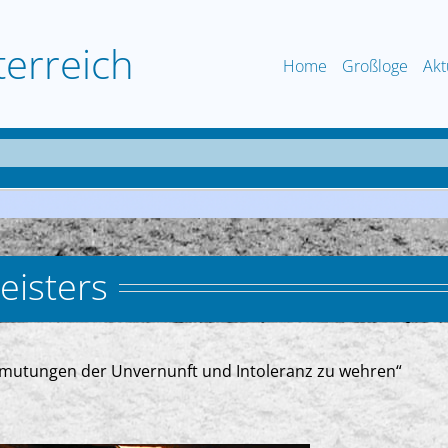
terreich
Home
Großloge
Akt
isters
Zumutungen der Unvernunft und Intoleranz zu wehren“