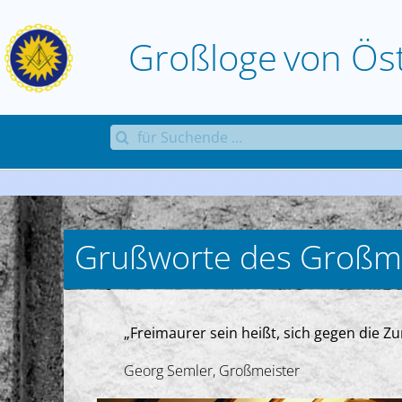
Zum
Inhalt
Großloge
von
Ös
springen
Suche
nach:
Grußworte des Großme
„Freimaurer sein heißt, sich gegen die 
Georg Semler, Großmeister