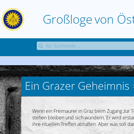
Zum
Inhalt
Großloge
von
Ös
springen
Suche
nach:
Ein Grazer Geheimnis
Wenn ein Freimaurer in Graz beim Zugang zur T
stehen bleiben und sich wundern. Er wird ersta
ihre rituellen Treffen abhalten. Aber was soll 