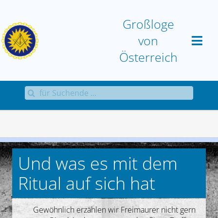
Zum
Inhalt
Großloge
springen
von
Österreich
Suche
Home
nach:
Großloge
Aktuell
Und was es mit dem
Sammlungen
Ritual auf sich hat
Antworten
Gewöhnlich erzählen wir Freimaurer nicht gern