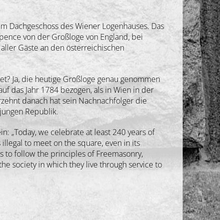
 im Dachgeschoss des Wiener Logenhauses. Das
pence von der Großloge von England, bei
aller Gäste an den österreichischen
det? Ja, die heutige Großloge genau genommen
auf das Jahr 1784 bezogen, als in Wien in der
hrzehnt danach hat sein Nachnachfolger die
jungen Republik.
: „Today, we celebrate at least 240 years of
llegal to meet on the square, even in its
 to follow the principles of Freemasonry,
the society in which they live through service to