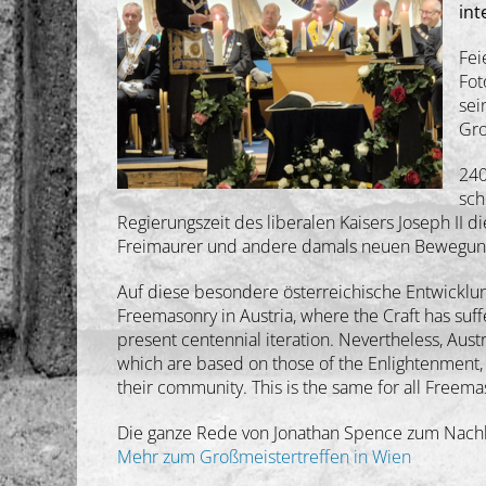
int
Fei
Fot
sei
Gro
240
sch
Regierungszeit des liberalen Kaisers Joseph II
Freimaurer und andere damals neuen Bewegungen
Auf diese besondere österreichische Entwicklung
Freemasonry in Austria, where the Craft has suff
present centennial iteration. Nevertheless, Aus
which are based on those of the Enlightenment, no
their community. This is the same for all Freem
Die ganze Rede von Jonathan Spence zum Nachle
Mehr zum Großmeistertreffen in Wien