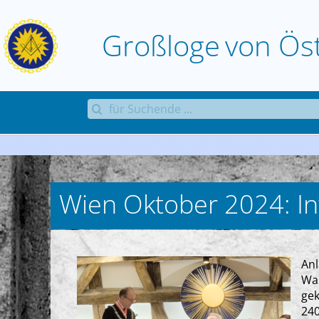
Zum
Inhalt
Großloge
von
Ös
springen
Suche
nach:
Wien Oktober 2024: In
Anl
Was
gek
240