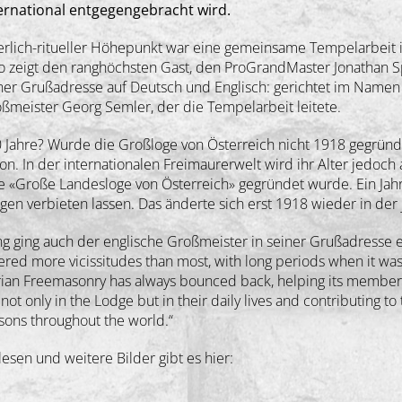
ernational entgegengebracht wird.
erlich-ritueller Höhepunkt war eine gemeinsame Tempelarbeit
o zeigt den ranghöchsten Gast, den ProGrandMaster Jonathan S
ner Grußadresse auf Deutsch und Englisch: gerichtet im Namen 
ßmeister Georg Semler, der die Tempelarbeit leitete.
 Jahre? Wurde die Großloge von Österreich nicht 1918 gegrün
on. In der internationalen Freimaurerwelt wird ihr Alter jedoch 
 die «Große Landesloge von Österreich» gegründet wurde. Ein Ja
 verbieten lassen. Das änderte sich erst 1918 wieder in der 
 ging auch der englische Großmeister in seiner Grußadresse ein
ered more vicissitudes than most, with long periods when it was i
trian Freemasonry has always bounced back, helping its members
t only in the Lodge but in their daily lives and contributing to 
asons throughout the world.“
sen und weitere Bilder gibt es hier: