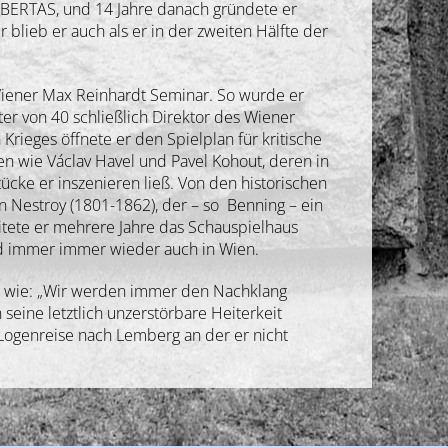
BERTAS, und 14 Jahre danach gründete er
lieb er auch als er in der zweiten Hälfte der
Wiener Max Reinhardt Seminar. So wurde er
ter von 40 schließlich Direktor des Wiener
n Krieges öffnete er den Spielplan für kritische
n wie Václav Havel und Pavel Kohout, deren in
cke er inszenieren ließ. Von den historischen
n Nestroy (1801-1862), der – so
Benning – ein
tete er mehrere Jahre das Schauspielhaus
d immer immer wieder auch in Wien.
e wie: „Wir werden immer den Nachklang
eine letztlich unzerstörbare Heiterkeit
Logenreise nach Lemberg an der er nicht