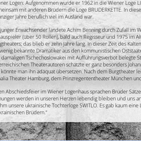
ner Logen: Aufgenommen wurde er 1962 in die Wiener Loge LI
einsam mit anderen Brüdern die Loge BRUDERKETTE. In dieser b
nziger Jahre beruflich viel im Ausland war.
 junger Erwachsender landete Achim Benning durch Zufall im 
auspieler (über 50 Rollen), bald auch Regisseur und 1975 im Al
gtheaters; das blieb er zehn Jahre lang. In dieser Zeit des Kalte
 wenig bekannte Dramatiker aus den kommunistischen Oststaate
 damaligen Tschechoslowakei mit Aufführungsverbot belegte Stü
erreichischen Theaterautoren schätzte er ganz besonders Johan
 könnte man ihn adäquat übersetzen. Nach dem Burgtheater lei
Thalia Theater Hamburg, dem Prinzregententheater München un
chen Abschiedsfeier im Wiener Logenhaus sprachen Brüder Sätz
ungen werden in unseren Herzen lebendig bleiben und uns an s
 ihm unsere ukrainische Tochterloge SWITLO. Es gab kaum eine 
ukrainischen Brüdern.“