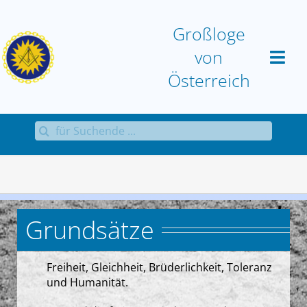
Zum
Inhalt
Großloge
springen
von
Österreich
Suche
Home
nach:
Großloge
Aktuell
Grundsätze
Sammlungen
Freiheit, Gleichheit, Brüderlichkeit, Toleranz
und Humanität.
Antworten