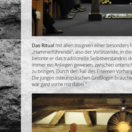
Das Ritual
mit allen Insignien einer besonders
„Hammerführende“, also der Vorsitzende, in di
betonte er das traditionelle Selbstverständnis 
immer ein Anliegen gewesen, zwischen untersc
zu bringen. Durch den Fall des Eisernen Vorha
Die jungen osteuropäischen Großlogen brauchte
war ganz vorne mit dabei.“