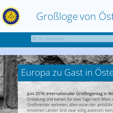
Zum
Inhalt
Großloge
von
Ös
springen
Suche
nach:
Europa zu Gast in Öste
Juni 2016: Internationaler Großlogentag in W
Einladung und kamen für zwei Tage nach Wien; 
Großmeister vertreten, allen voran der amtsfü
einzelnen Länder sind zwar völlig autonom; kei