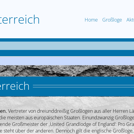
terreich
Home
Großloge
Akt
rreich
ien.
Vertreter von dreiunddreißig Großlogen aus aller Herren L
die meisten aus europäischen Staaten. Einundzwanzig Großloge
hrende Großmeister der ‚United Grandlodge of England’: Pro G
ne steht über der anderen. Dennoch gilt die englische Großloge