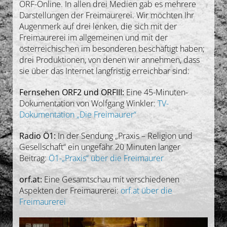
ORF-Online. In allen drei Medien gab es mehrere
Gedanken
Darstellungen der Freimaurerei. Wir möchten Ihr
Augenmerk auf drei lenken, die sich mit der
Freimaurerei im allgemeinen und mit der
Deutsch
österreichischen im besonderen beschäftigt haben;
drei Produktionen, von denen wir annehmen, dass
sie über das Internet langfristig erreichbar sind:
Fernsehen ORF2 und ORFIII:
Eine 45-Minuten-
Dokumentation von Wolfgang Winkler:
TV-
Dokumentation „Die Freimaurer“
Radio Ö1:
In der Sendung „Praxis – Religion und
Gesellschaft“ ein ungefähr 20 Minuten langer
Beitrag:
Ö1-„Praxis“ über die Freimaurer
orf.at:
Eine Gesamtschau mit verschiedenen
Aspekten der Freimaurerei:
orf.at über die
Freimaurerei