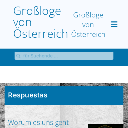
Skip
Großloge
to
Großloge
von
content
von
Österreich
Österreich
Search
Sammlungen
for:
Español
Respuestas
Worum es uns geht