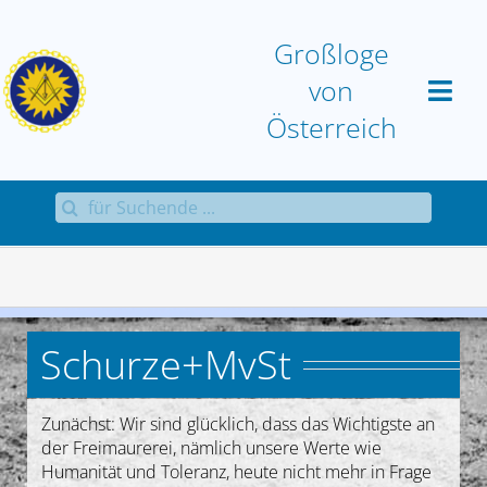
Zum
Inhalt
Großloge
springen
von
Österreich
Suche
Home
nach:
Großloge
Aktuell
Schurze+MvSt
Sammlungen
Zunächst: Wir sind glücklich, dass das Wichtigste an
der Freimaurerei, nämlich unsere Werte wie
Antworten
Humanität und Toleranz, heute nicht mehr in Frage