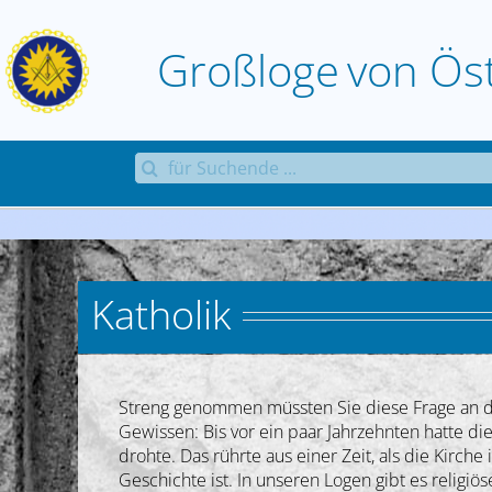
Zum
Inhalt
Großloge
von
Ös
springen
Suche
nach:
Katholik
Streng genommen müssten Sie diese Frage an di
Gewissen: Bis vor ein paar Jahrzehnten hatte d
drohte. Das rührte aus einer Zeit, als die Kirch
Geschichte ist. In unseren Logen gibt es relig