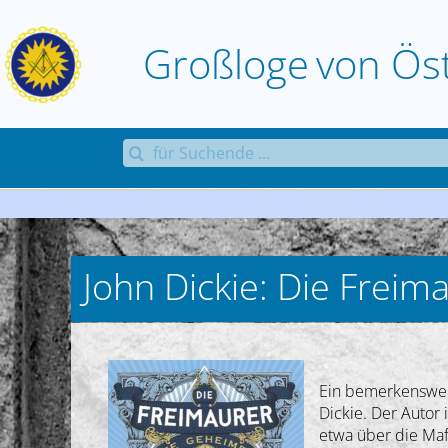
Zum
Inhalt
Großloge
von
Ös
springen
Suche
nach:
John Dickie: Die Freim
Ein bemerkenswert
Dickie. Der Autor 
etwa über die Mafi