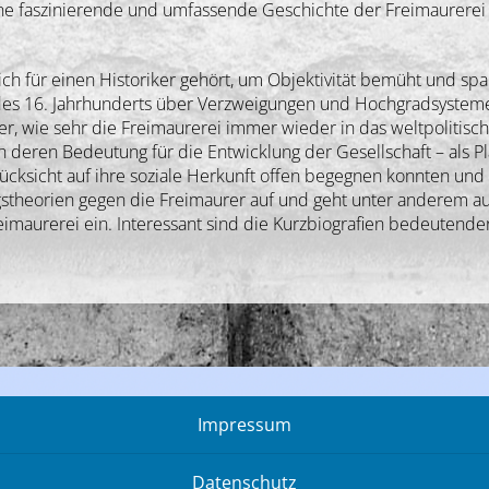
eine faszinierende und umfassende Geschichte der Freimaurerei 
s sich für einen Historiker gehört, um Objektivität bemüht und 
es 16. Jahrhunderts über Verzweigungen und Hochgradsysteme b
er, wie sehr die Freimaurerei immer wieder in das weltpolitis
h deren Bedeutung für die Entwicklung der Gesellschaft – als 
ksicht auf ihre soziale Herkunft offen begegnen konnten und 
theorien gegen die Freimaurer auf und geht unter anderem auc
imaurerei ein. Interessant sind die Kurzbiografien bedeutende
Impressum
Datenschutz