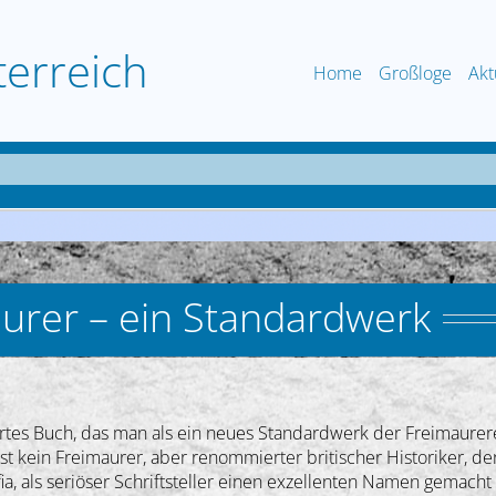
terreich
Home
Großloge
Akt
aurer – ein Standardwerk
es Buch, das man als ein neues Standardwerk der Freimaurere
ist kein Freimaurer, aber renommierter britischer Historiker, d
a, als seriöser Schriftsteller einen exzellenten Namen gemacht h