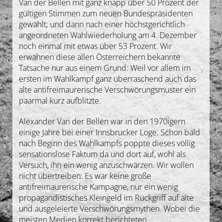
Van der Bellen mit ganz knapp über 50 Prozent der
Gedanken
gültigen Stimmen zum neuen Bundespräsidenten
gewählt; und dann nach einer höchstgerichtlich
angeordneten Wahlwiederholung am 4. Dezember
Deutsch
noch einmal mit etwas über 53 Prozent. Wir
erwähnen diese allen Österreichern bekannte
Tatsache nur aus einem Grund: Weil vor allem im
ersten im Wahlkampf ganz überraschend auch das
alte antifreimaurerische Verschwörungsmuster ein
paarmal kurz aufblitzte.
Alexander Van der Bellen war in den 1970igern
einige Jahre bei einer Innsbrucker Loge. Schon bald
nach Beginn des Wahlkampfs poppte dieses völlig
sensationslose Faktum da und dort auf, wohl als
Versuch, ihn ein wenig anzuschwärzen. Wir wollen
nicht übertreiben: Es war keine große
antifreimaurerische Kampagne, nur ein wenig
propagandistisches Kleingeld im Rückgriff auf alte
und ausgeleierte Verschwörungsmythen. Wobei die
meisten Medien korrekt berichteten.