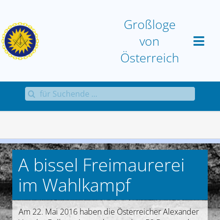
Zum
Inhalt
Großloge
springen
von
Österreich
Suche
Home
nach:
Großloge
Aktuell
A bissel Freimaurerei
Sammlungen
im Wahlkampf
Antworten
Am 22. Mai 2016 haben die Österreicher Alexander