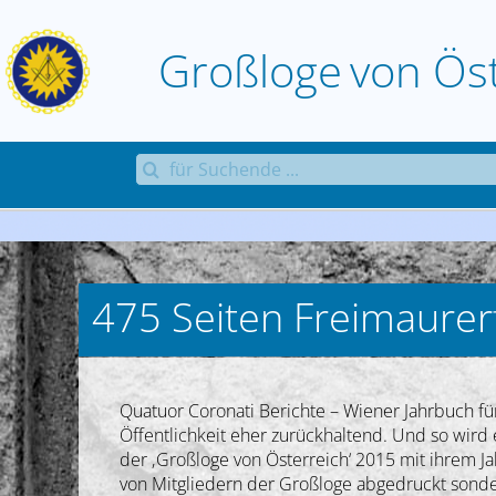
Zum
Inhalt
Großloge
von
Ös
springen
Suche
nach:
475 Seiten Freimaure
Quatuor Coronati Berichte – Wiener Jahrbuch für
Öffentlichkeit eher zurückhaltend. Und so wird 
der ‚Großloge von Österreich‘ 2015 mit ihrem J
von Mitgliedern der Großloge abgedruckt sonder