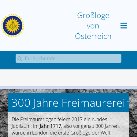
Zum
Inhalt
Großloge
springen
von
Österreich
Suche
Home
nach:
Großloge
Aktuell
300 Jahre Freimaurerei
Sammlungen
Die Freimaurerlogen feiern 2017 ein rundes
Jubiläum: Im
Jahr 1717
, also vor genau 300 Jahren,
Antworten
wurde in London die erste Großloge der Welt