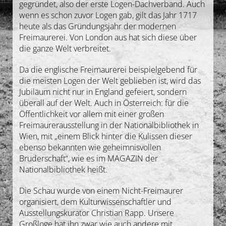
gegründet, also der erste Logen-Dachverband. Auch
Gedanken
wenn es schon zuvor Logen gab, gilt das Jahr 1717
heute als das Gründungsjahr der modernen
Freimaurerei. Von London aus hat sich diese über
Deutsch
die ganze Welt verbreitet.
Da die englische Freimaurerei beispielgebend für
die meisten Logen der Welt geblieben ist, wird das
Jubiläum nicht nur in England gefeiert, sondern
überall auf der Welt. Auch in Österreich: für die
Öffentlichkeit vor allem mit einer großen
Freimaurerausstellung in der Nationalbibliothek in
Wien, mit „einem Blick hinter die Kulissen dieser
ebenso bekannten wie geheimnisvollen
Bruderschaft“, wie es im MAGAZIN der
Nationalbibliothek heißt.
Die Schau wurde von einem Nicht-Freimaurer
organisiert, dem Kulturwissenschaftler und
Ausstellungskurator Christian Rapp. Unsere
Großloge hat ihn zwar wie auch andere mit