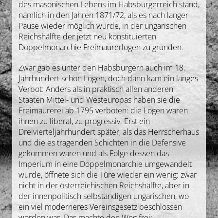
des masonischen Lebens im Habsburgerreich stand,
nämlich in den Jahren 1871/72, als es nach langer
Pause wieder möglich wurde, in der ungarischen
Reichshälfte der jetzt neu konstituierten
Doppelmonarchie Freimaurerlogen zu gründen.
Zwar gab es unter den Habsburgern auch im 18.
Jahrhundert schon Logen, doch dann kam ein langes
Verbot: Anders als in praktisch allen anderen
Staaten Mittel- und Westeuropas haben sie die
Freimaurerei ab 1795 verboten: die Logen waren
ihnen zu liberal, zu progressiv. Erst ein
Dreivierteljahrhundert später, als das Herrscherhaus
und die es tragenden Schichten in die Defensive
gekommen waren und als Folge dessen das
Imperium in eine Doppelmonarchie umgewandelt
wurde, öffnete sich die Türe wieder ein wenig: zwar
nicht in der österreichischen Reichshälfte, aber in
der innenpolitisch selbständigen ungarischen, wo
ein viel moderneres Vereinsgesetz beschlossen
worden war. Das machte den Weg frei: