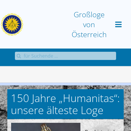
Zum
Inhalt
Großloge
springen
von
Österreich
Suche
Home
nach:
Großloge
Aktuell
150 Jahre „Humanitas“:
Sammlungen
unsere älteste Loge
Antworten